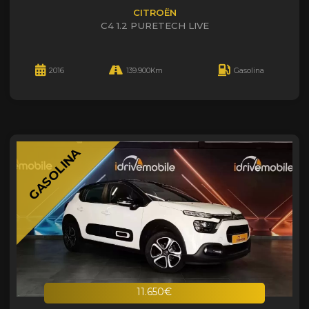
CITROËN
C4 1.2 PURETECH LIVE
2016
139.900Km
Gasolina
GASOLINA
11.650€