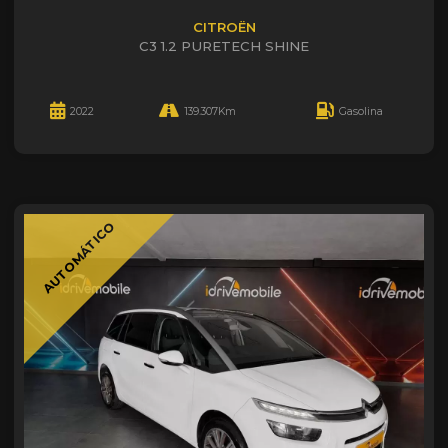
CITROËN
C3 1.2 PURETECH SHINE
2022
139.307Km
Gasolina
AUTOMÁTICO