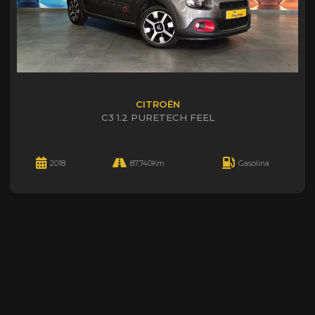
CITROËN
C3 1.2 PURETECH FEEL
2018
87.740Km
Gasolina