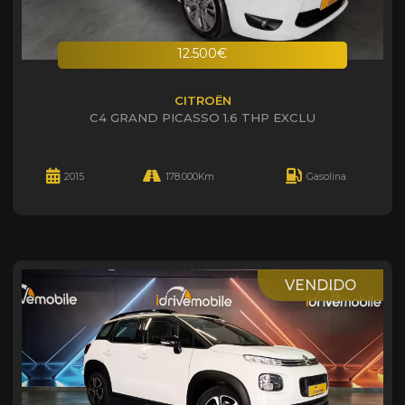
12.500€
CITROËN
C4 GRAND PICASSO 1.6 THP EXCLU
2015
178.000Km
Gasolina
VENDIDO