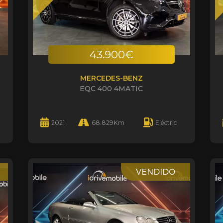
43.900€
MERCEDES-BENZ
EQC 400 4MATIC
2021
68.829Km
Eléctric
VENDIDO