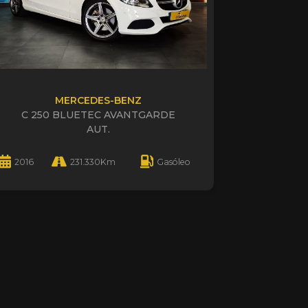
MERCEDES-BENZ
C 250 BLUETEC AVANTGARDE
AUT.
2016
231.330Km
Gasóleo