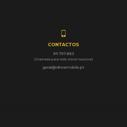
CONTACTOS
911 797 893
(Chamada para rede móvel nacional)
geral@idrivemobile.pt