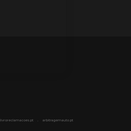
.
livroreclamacoes.pt
arbitragemauto.pt