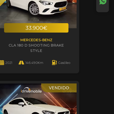
33.900€
MERCEDES-BENZ
CLA 180 D SHOOTING BRAKE
STYLE
2021
146.490Km
Gasóleo
VENDIDO