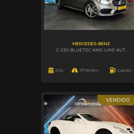
MERCEDES-BENZ
C 220 BLUETEC AMG LINE AUT.
2014
177.180Km
Gasóleo
VENDIDO