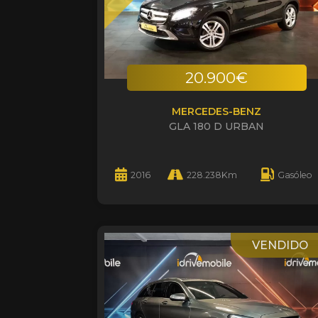
20.900€
MERCEDES-BENZ
GLA 180 D URBAN
2016
228.238Km
Gasóleo
VENDIDO