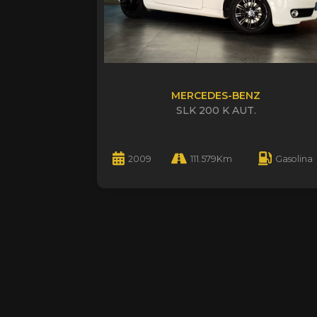
MERCEDES-BENZ
SLK 200 K AUT.
2009
111.579Km
Gasolina