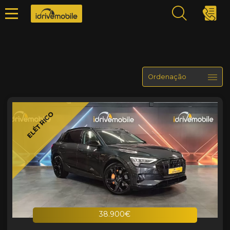
ELÉTRICO
38.900€