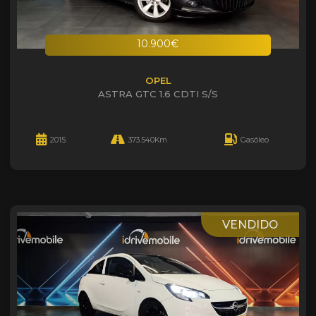
10.900€
OPEL
ASTRA GTC 1.6 CDTI S/S
2015
373.540Km
Gasóleo
VENDIDO