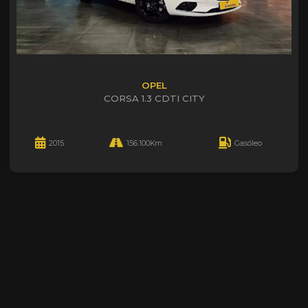
OPEL
CORSA 1.3 CDTI CITY
2015
156.100Km
Gasóleo