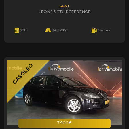
SEAT
LEON 1.6 TDI REFERENCE
2012
395.479Km
Gasóleo
GASÓLEO
7.900€