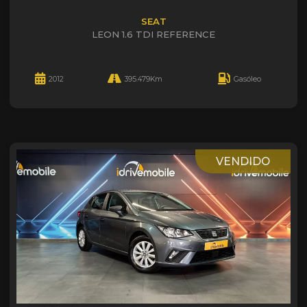
SEAT
LEON 1.6 TDI REFERENCE
2012
395.479Km
Gasóleo
VENDIDO