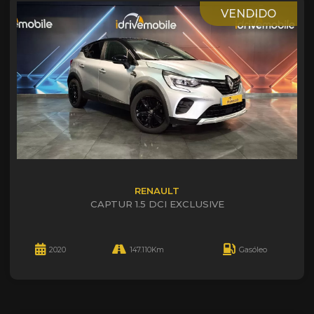
VENDIDO
RENAULT
CAPTUR 1.5 DCI EXCLUSIVE
2020
147.110Km
Gasóleo