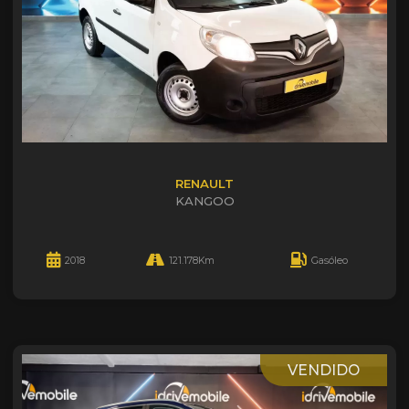
RENAULT
KANGOO
2018
121.178Km
Gasóleo
VENDIDO