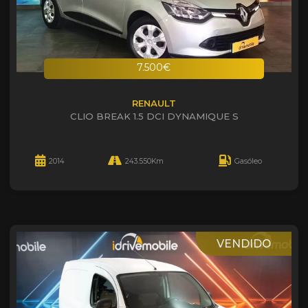
7.500€
RENAULT
CLIO BREAK 1.5 DCI DYNAMIQUE S
2014
243.550Km
Gasóleo
VENDIDO